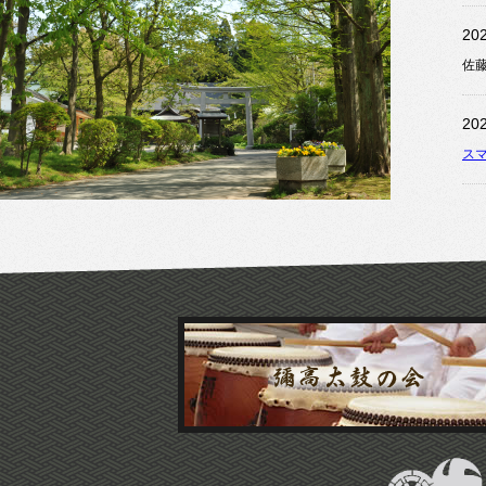
20
佐
20
ス
20
令
20
厄
20
令