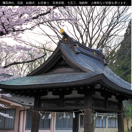
彌高神社。厄祓、結婚式、お宮参り、安産祈願、七五三、地鎮祭、上棟祭など祈願を承ります。