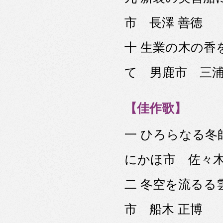
市 長澤 善徳
十 生業の木の
て 男鹿市 三浦
【佳作歌】
一 ひろらなる
にかほ市 佐々木
二 冬空を流る
市 船木 正博