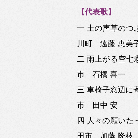
【代表歌】
一 土の声草の
川町 遠藤 恵美
二 雨上がる空七
市 石橋 喜一
三 車椅子窓辺に
市 田中 安
四 人々の願い
田市 加藤 隆枝