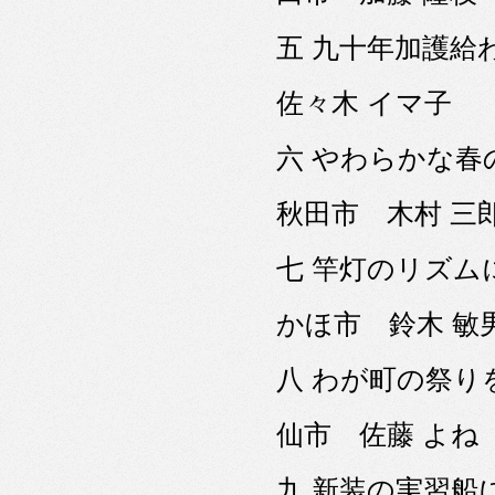
五 九十年加護
佐々木 イマ子
六 やわらかな
秋田市 木村 三
七 竿灯のリズ
かほ市 鈴木 敏
八 わが町の祭
仙市 佐藤 よね
九 新装の実習