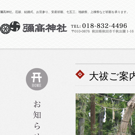
彌高神社。厄祓、結婚式、お宮参り、安産祈願、七五三、地鎮祭、上棟祭など祈願を承ります。
大祓ご案