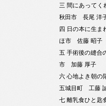
三 間にあって
秋田市 長尾 洋
四 日の本に生
ほ市 佐藤 昭子
五 手術後の縫合
市 加藤 厚子
六 心地よき朝
五城目町 工藤 
七 離乳食ひと