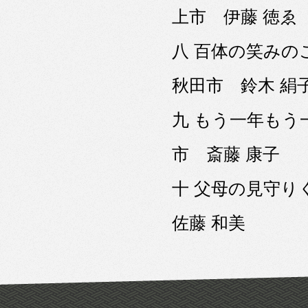
上市 伊藤 徳ゑ
八 百体の笑み
秋田市 鈴木 絹
九 もう一年も
市 斎藤 康子
十 父母の見守
佐藤 和美